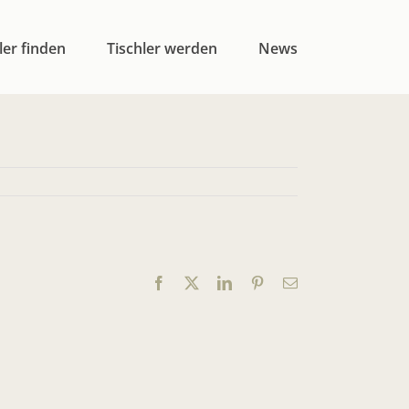
ler finden
Tischler werden
News
Facebook
X
LinkedIn
Pinterest
E-
Mail