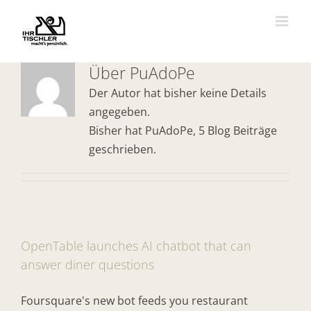
Zum
Inhalt
springen
Über
PuAdoPe
Der Autor hat bisher keine Details
angegeben.
Bisher hat PuAdoPe, 5 Blog Beiträge
geschrieben.
OpenTable launches AI chatbot that can
answer diner questions
Foursquare's new bot feeds you restaurant