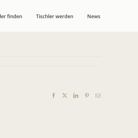
ler finden
Tischler werden
News
Facebook
X
LinkedIn
Pinterest
E-
Mail