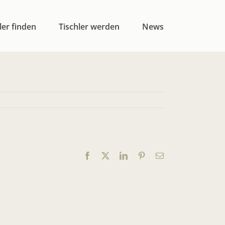
ler finden
Tischler werden
News
Facebook
X
LinkedIn
Pinterest
E-
Mail