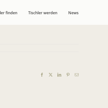
ler finden
Tischler werden
News
Facebook
X
LinkedIn
Pinterest
E-
Mail