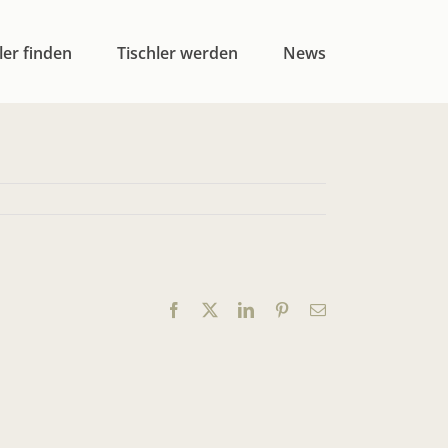
ler finden
Tischler werden
News
Facebook
X
LinkedIn
Pinterest
E-
Mail