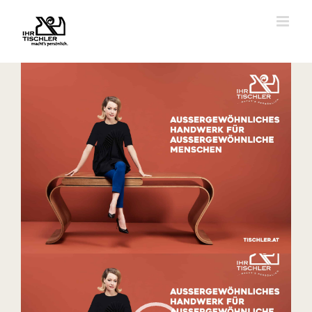
Zum
Inhalt
springen
Zeige
grösseres
Bild
Video-
Player