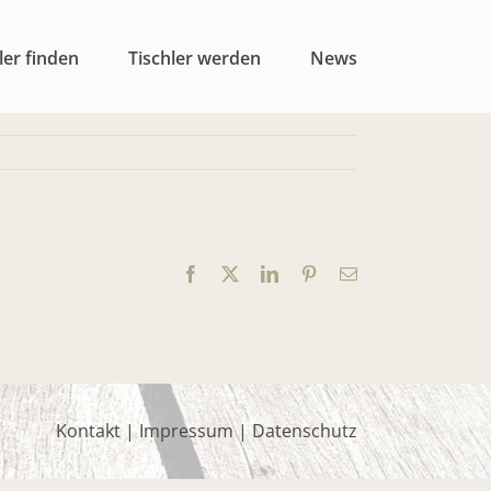
ler finden
Tischler werden
News
Facebook
X
LinkedIn
Pinterest
E-
Mail
Kontakt
|
Impressum
|
Datenschutz