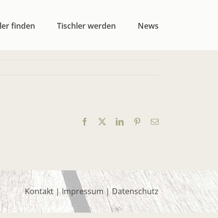
ler finden
Tischler werden
News
Facebook
X
LinkedIn
Pinterest
E-
Mail
Kontakt
|
Impressum
|
Datenschutz