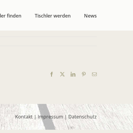
ler finden
Tischler werden
News
Facebook
X
LinkedIn
Pinterest
E-
Mail
Kontakt
|
Impressum
|
Datenschutz