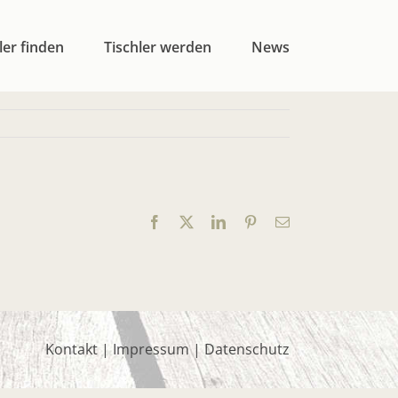
ler finden
Tischler werden
News
Facebook
X
LinkedIn
Pinterest
E-
Mail
Kontakt
|
Impressum
|
Datenschutz