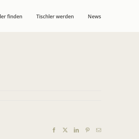
ler finden
Tischler werden
News
Facebook
X
LinkedIn
Pinterest
E-
Mail