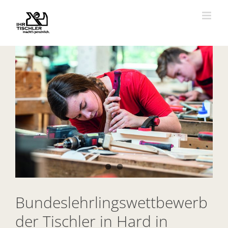
Zum
Inhalt
springen
Zeige
grösseres
Bild
Bundeslehrlingswettbewerb
der Tischler in Hard in