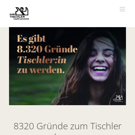
Zum
Inhalt
springen
Zeige
grösseres
Bild
8320 Gründe zum Tischler