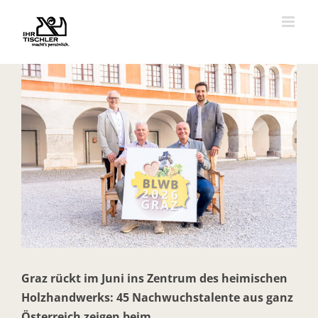
Zum
Inhalt
springen
Zeige
grösseres
Bild
Graz rückt im Juni ins Zentrum des heimischen
Holzhandwerks: 45 Nachwuchstalente aus ganz
Österreich zeigen beim